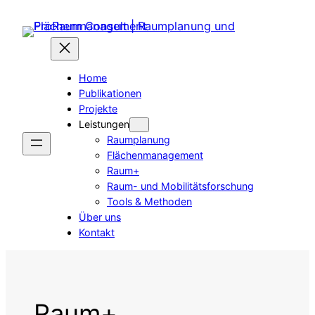
Zum
Inhalt
springen
Home
Publikationen
Projekte
Leistungen
Raumplanung
Flächenmanagement
Raum+
Raum- und Mobilitätsforschung
Tools & Methoden
Über uns
Kontakt
Raum+