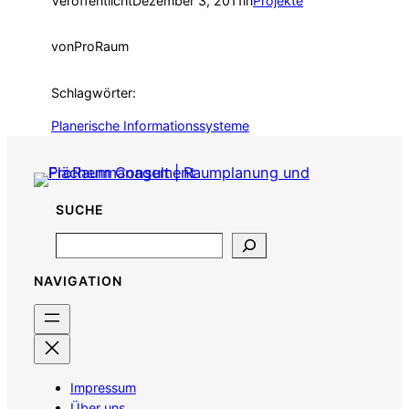
Veröffentlicht
Dezember 3, 2011
in
Projekte
von
ProRaum
Schlagwörter:
Planerische Informationssysteme
SUCHE
Search
NAVIGATION
Impressum
Über uns